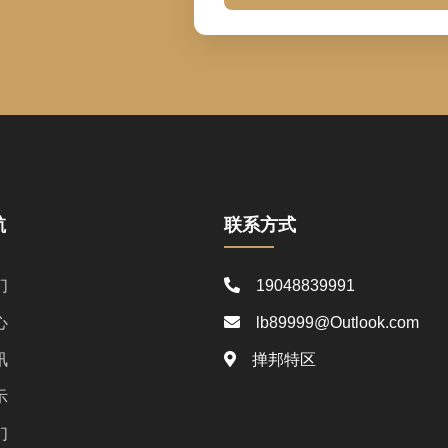
航
联系方式
们
19048839991
心
lb89999@Outlook.com
讯
掸邦特区
示
们