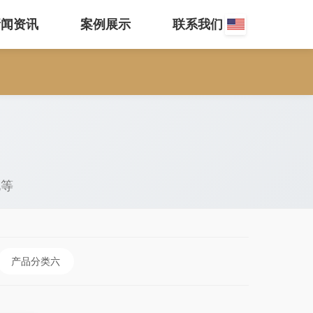
新闻资讯
案例展示
联系我们
电等
产品分类六