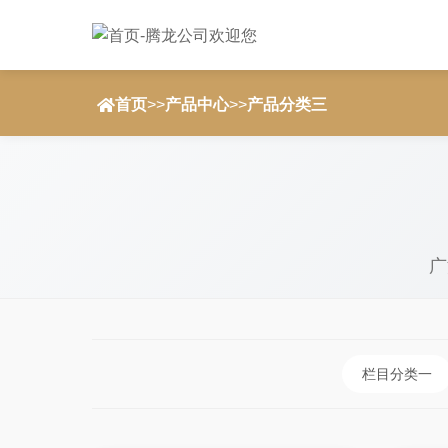
首页
>>
产品中心
>>
产品分类三
广
栏目分类一