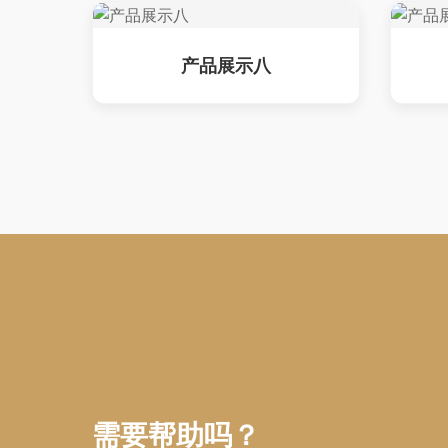
产品展示八
需要帮助吗？